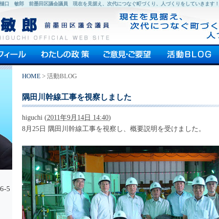
樋口 敏郎 前墨田区議会議員 現在を見据え、次代につなぐ町づくり、人づくりをしていきます
HOME
> 活動BLOG
隅田川幹線工事を視察しました
higuchi
(
2011年9月14日 14:40
)
8月25日 隅田川幹線工事を視察し、概要説明を受けました。
-5