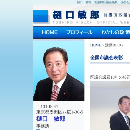
樋口 敏郎 前墨田区議会議員 現在を
HOME
> 活動BLOG
全国市議会表彰
区議会議員10年の校
〒131-0041
東京都墨田区八広1-36-5
樋口 敏郎
事務所